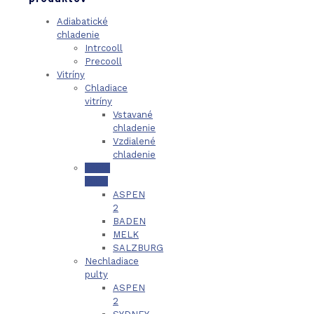
Adiabatické
chladenie
Intrcooll
Precooll
Vitríny
Chladiace
vitríny
Vstavané
chladenie
Vzdialené
chladenie
Teplé
pulty
ASPEN
2
BADEN
MELK
SALZBURG
Nechladiace
pulty
ASPEN
2