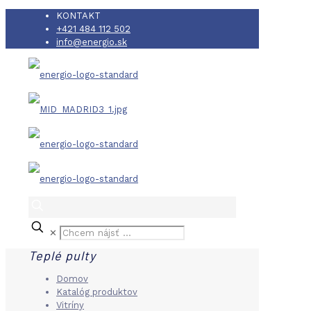
KONTAKT
+421 484 112 502
info@energio.sk
✕
Teplé pulty
Domov
Katalóg produktov
Vitríny