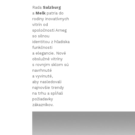
Rada
Salzburg
a
Melk
patria do
rodiny inovatívnych
vitrín od
spoločnosti Arneg
so silnou
identitou z hľadiska
funkčnosti
a elegancie. Nové
obslužné vitríny
s rovným sklom sú
navrhnuté
a vyvinuté,
aby nasledovali
najnovšie trendy
na trhu a spĺňali
požiadavky
zákazníkov.