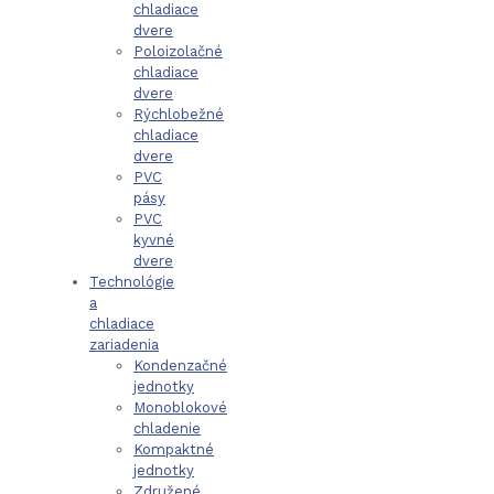
chladiace
dvere
Poloizolačné
chladiace
dvere
Rýchlobežné
chladiace
dvere
PVC
pásy
PVC
kyvné
dvere
Technológie
a
chladiace
zariadenia
Kondenzačné
jednotky
Monoblokové
chladenie
Kompaktné
jednotky
Združené