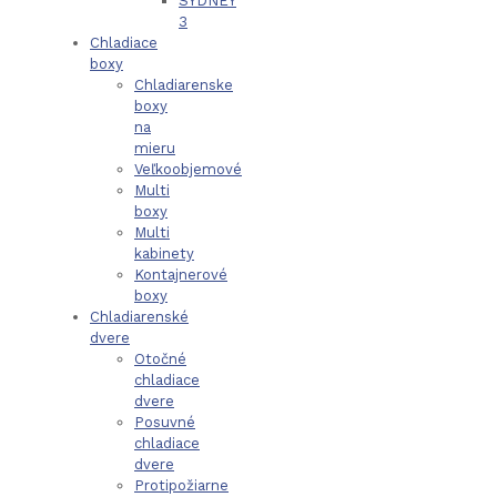
SYDNEY
3
Chladiace
boxy
Chladiarenske
boxy
na
mieru
Veľkoobjemové
Multi
boxy
Multi
kabinety
Kontajnerové
boxy
Chladiarenské
dvere
Otočné
chladiace
dvere
Posuvné
chladiace
dvere
Protipožiarne