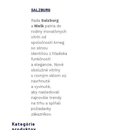
SALZBURG
Rada
Salzburg
a
Melk
patria do
rodiny inovatívnych
vitrín od
spoločnosti Arneg
so silnou
identitou z hľadiska
funkčnosti
a elegancie. Nové
obslužné vitríny
s rovným sklom sú
navrhnuté
a vyvinuté,
aby nasledovali
najnovšie trendy
na trhu a spĺňali
požiadavky
zákazníkov.
Kategórie
produktov