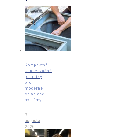
Kompaktné
kondenzačné
jednotky
pre
moderné
chladiace
systémy
3.
augusta
2026