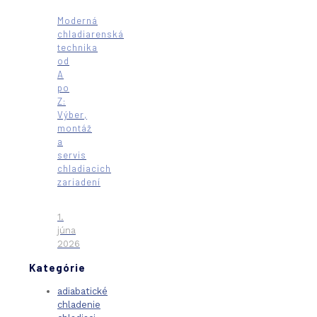
Moderná
chladiarenská
technika
od
A
po
Z:
Výber,
montáž
a
servis
chladiacich
zariadení
1.
júna
2026
Kategórie
adiabatické
chladenie