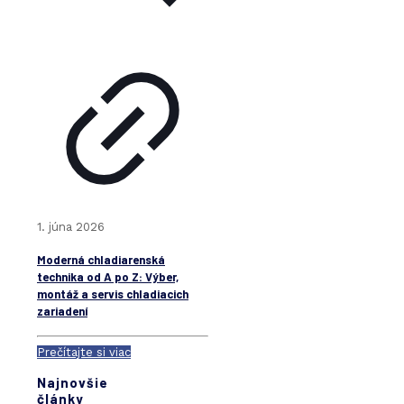
1. júna 2026
Moderná chladiarenská
technika od A po Z: Výber,
montáž a servis chladiacich
zariadení
Prečítajte si viac
Najnovšie
články