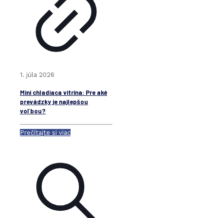
1. júla 2026
Mini chladiaca vitrína: Pre aké
prevádzky je najlepšou
voľbou?
Prečítajte si viac