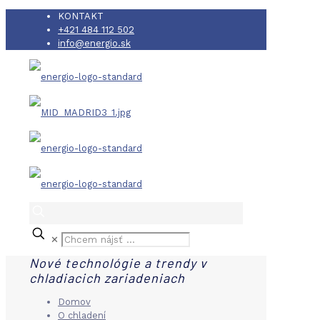
KONTAKT
+421 484 112 502
info@energio.sk
✕
Nové technológie a trendy v
chladiacich zariadeniach
Domov
O chladení